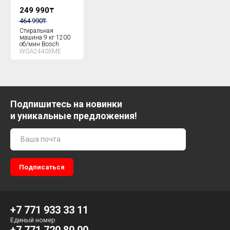
249 990
₸
464 990
₸
Стиральная
машина 9 кг 1200
об/мин Bosch
WGA2440XME
Подпишитесь на новинки
и уникальные предложения!
+7 771 933 33 11
Единый номер
+7 771 720 80 00