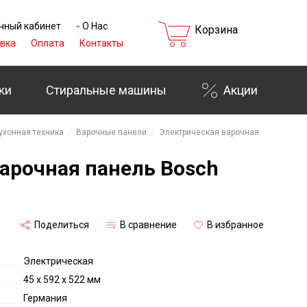
чный кабинет
О Нас
Корзина
вка
Оплата
Контакты
ки
Стиральные машины
Акции
ухонная техника
Варочные панели
Электрическая варочная
арочная панель Bosch
₸
Поделиться
В сравнение
В избранное
Электрическая
45 х 592 х 522 мм
Германия