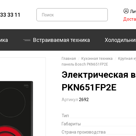
Ли
33 33 11
Доста
ика
Встраиваемая техника
Холодильни
Главная
Кухонная техника
Крупная к
панель Bosch PKN651FP2E
Электрическая в
PKN651FP2E
Артикул
2692
Тип
Габариты
Страна производства