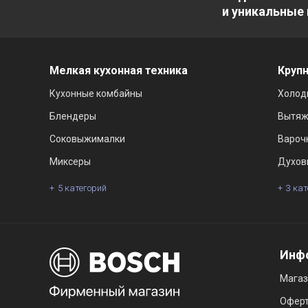
и уникальные
Мелкая кухонная техника
Крупн
Кухонные комбайны
Холод
Блендеры
Вытяж
Соковыжималки
Вароч
Миксеры
Духов
5 категорий
3 ка
Инф
Мага
Офер