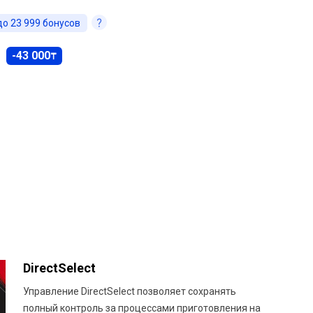
до
23 999
бонусов
-43 000
₸
DirectSelect
Управление DirectSelect позволяет сохранять
полный контроль за процессами приготовления на