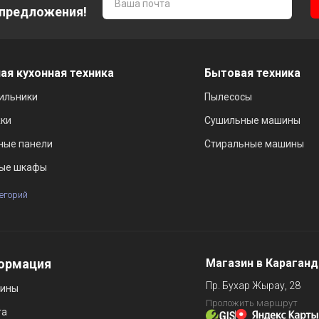
 предложения!
ая кухонная техника
Бытовая техника
ильники
Пылесосы
ки
Сушильные машины
ные панели
Стиральные машины
ые шкафы
тегорий
ормация
Магазин в Караган
Пр. Бухар Жырау, 28
зины
Проложить маршрут
та