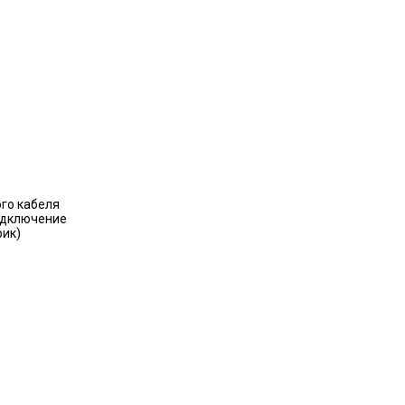
ого кабеля
одключение
рик)