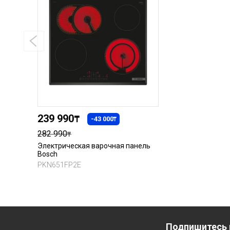
239 990
₸
-43 000
₸
282 990
₸
Электрическая варочная панель
Bosch
PKN651FP2E
Подпишитесь 