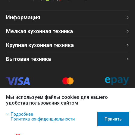
Информация
Мелкая кухонная техника
Крупная кухонная техника
Бытовая техника
Мы используем файлы cookies для вашего
Продавец
удобства пользования сайтом
ТОО «Компания Эврика»
Наш сайт использует файлы cookies, чтобы Вы могли
БИН 120140015907
Подробнее
заказать товар в интернет-магазине и позволяет нам
Более подробно см. раздел
Оферта
Политика конфиденциальности
Принять
собирать анонимные статистические данные, чтобы
усовершенствовать наш сайт.